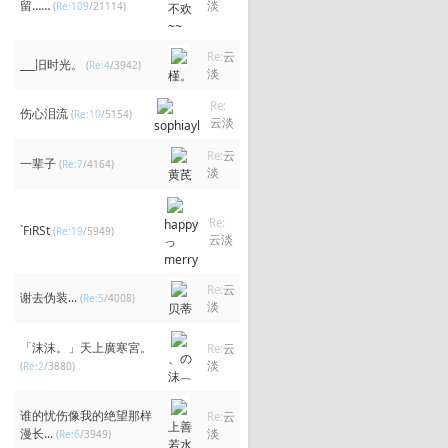
留……
淡
(
Re:109
/21114)
不欢
~~
Re:
云
___旧时光。
(
Re:4
/3942)
淡
槿。
Re:
伤心泪流
(
Re:10
/5154)
云淡
sophiayl
Re:
云
一辈子
(
Re:7
/4164)
淡
黄芪
Re:
happy
`FiRSt
(
Re:19
/5949)
云淡
っ
merry
Re:
云
谢去伪装...
(
Re:5
/4008)
淡
贝蒂
「沫沫。」天上廣寒宮。
Re:
云
、の
淡
(
Re:2
/3880)
沫︷
谁的忧伤像我的绝望那样
Re:
云
上善
漫长...
淡
(
Re:6
/3949)
若水