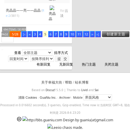
亮晶晶——亮——晶晶
(
R
Re:
云
亮晶
淡
e:2
/3811)
晶
694 ITEMS / 30 PER
创建新主题
5/28
|‹
‹‹
3
4
5
6
7
8
9
10
11
12
››
›|
PAGE
查看
排序方式
有新回复
无新回复
热门主题
关闭主题
关于幸福大街
/
帮助
/
站长博客
Based on
Discuz!
5.5.0 | Thanks to
Livid
and
Sai
-
-
Archiver
-
Mobile
清除 Cookies
GuaNiu Inc.
Processed in 0.016602 second(s), 3 queries, Gzip enabled, Time now is:当前时区 GMT+8, 现在
时间是 2026-8-6 23:20