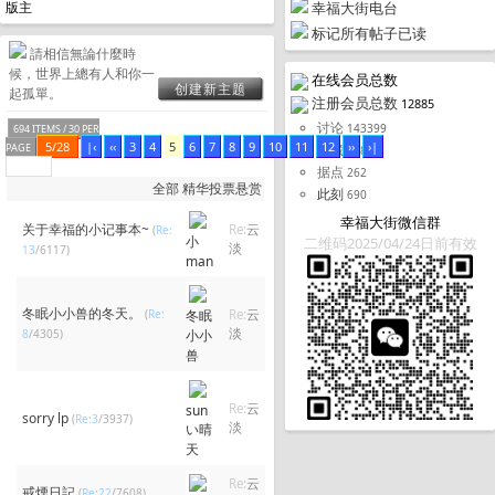
幸福大街电台
版主
标记所有帖子已读
請相信無論什麼時
候，世界上總有人和你一
在线会员总数
创建新主题
起孤單。
注册会员总数
12885
讨论
143399
694 ITEMS / 30 PER
5/28
|‹
‹‹
3
4
5
6
7
8
9
10
11
12
››
›|
收藏
PAGE
308
据点
262
全部
精华
投票
悬赏
此刻
690
幸福大街微信群
关于幸福的小记事本~
Re:
云
(
Re:
小
二维码2025/04/24日前有效
淡
13
/6117)
man
冬眠小小兽的冬天。
(
Re:
冬眠
Re:
云
淡
8
/4305)
小小
兽
Re:
云
sun
sorry lp
(
Re:3
/3937)
淡
い晴
天
Re:
云
戒煙日記
(
Re:22
/7608)