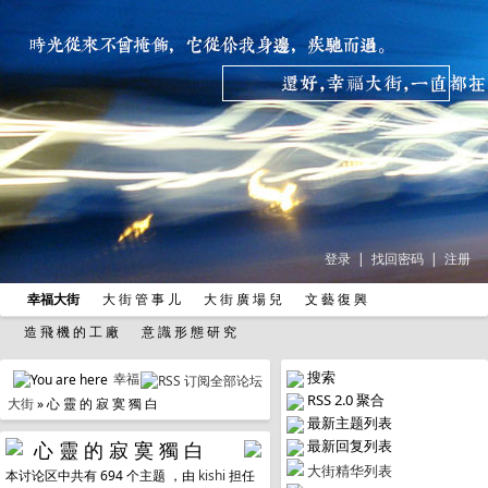
登录
|
找回密码
|
注册
幸福大街
大 街 管 事 儿
大 街 廣 場 兒
文 藝 復 興
造 飛 機 的 工 廠
意 識 形 態 研 究
搜索
幸福
RSS 2.0 聚合
大街
» 心 靈 的 寂 寞 獨 白
最新主题列表
最新回复列表
心 靈 的 寂 寞 獨 白
大街精华列表
本讨论区中共有 694 个主题 ，由
kishi
担任