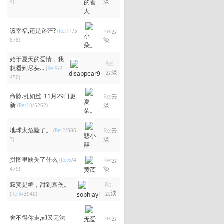
淡
4)
的善
人
该幸福,还是迷茫?
(
Re:11
/5
Re:
云
小
淡
878)
朵。
始于夏天的爱情，我
Re:
想看到尽头...
(
Re:9
/4
云淡
disappear9
450)
命脉.乱如丝_11月29日更
Re:
云
夏
新
淡
(
Re:10
/5262)
朵。
地球太危险了。
(
Re:2
/386
Re:
云
悲小
淡
3)
囍
拼图里缺失了什么
(
Re:6
/4
Re:
云
淡
479)
黄芪
寂寞是糖，甜到哀伤。
Re:
云淡
(
Re:4
/3940)
sophiayl
舍不得你走,却又无法
Re:
云
无爱