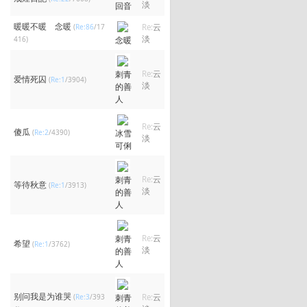
淡
回音
暖暖不暖 念暖
(
Re:86
/17
Re:
云
淡
416)
念暖
刺青
Re:
云
爱情死囚
(
Re:1
/3904)
淡
的善
人
Re:
云
傻瓜
(
Re:2
/4390)
冰雪
淡
可俐
刺青
Re:
云
等待秋意
(
Re:1
/3913)
淡
的善
人
刺青
Re:
云
希望
(
Re:1
/3762)
淡
的善
人
别问我是为谁哭
(
Re:3
/393
刺青
Re:
云