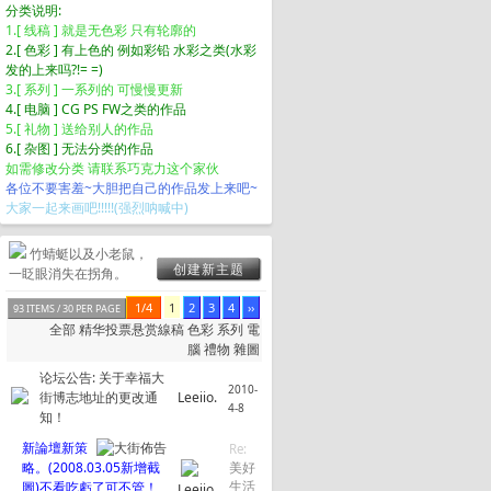
分类说明:
1.[ 线稿 ] 就是无色彩 只有轮廓的
2.[ 色彩 ] 有上色的 例如彩铅 水彩之类(水彩
发的上来吗?!= =)
3.[ 系列 ] 一系列的 可慢慢更新
4.[ 电脑 ] CG PS FW之类的作品
5.[ 礼物 ] 送给别人的作品
6.[ 杂图 ] 无法分类的作品
如需修改分类 请联系巧克力这个家伙
各位不要害羞~大胆把自己的作品发上来吧~
大家一起来画吧!!!!!(强烈呐喊中)
竹蜻蜓以及小老鼠，
创建新主题
一眨眼消失在拐角。
1/4
1
2
3
4
››
93 ITEMS / 30 PER PAGE
全部
精华
投票
悬赏
線稿
色彩
系列
電
腦
禮物
雜圖
论坛公告:
关于幸福大
2010-
街博志地址的更改通
Leeiio.
4-8
知！
新論壇新策
Re:
略。(2008.03.05新增截
美好
圖)不看吃虧了可不管！
生活
Leeiio.