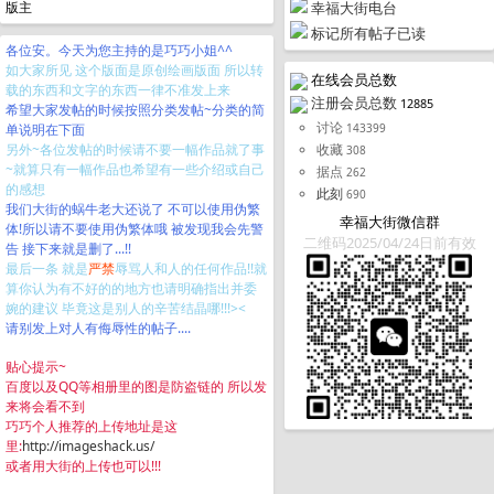
幸福大街电台
版主
标记所有帖子已读
各位安。今天为您主持的是巧巧小姐^^
如大家所见 这个版面是原创绘画版面 所以转
在线会员总数
载的东西和文字的东西一律不准发上来
注册会员总数
12885
希望大家发帖的时候按照分类发帖~分类的简
讨论
143399
单说明在下面
收藏
另外~各位发帖的时候请不要一幅作品就了事
308
~就算只有一幅作品也希望有一些介绍或自己
据点
262
的感想
此刻
690
我们大街的蜗牛老大还说了 不可以使用伪繁
幸福大街微信群
体!所以请不要使用伪繁体哦 被发现我会先警
二维码2025/04/24日前有效
告 接下来就是删了...!!
最后一条 就是
严禁
辱骂人和人的任何作品!!就
算你认为有不好的的地方也请明确指出并委
婉的建议 毕竟这是别人的辛苦结晶哪!!!><
请别发上对人有侮辱性的帖子....
贴心提示~
百度以及QQ等相册里的图是防盗链的 所以发
来将会看不到
巧巧个人推荐的上传地址是这
里:
http://imageshack.us/
或者用大街的上传也可以!!!