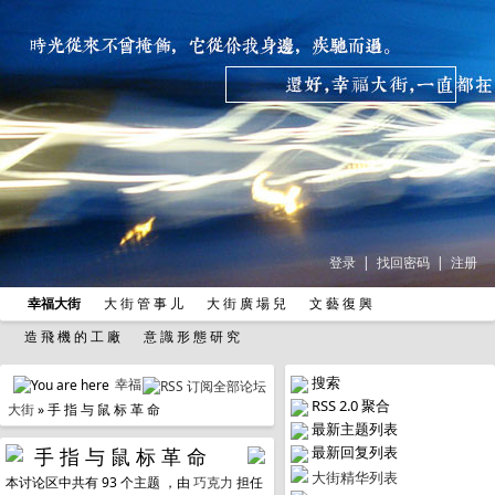
登录
|
找回密码
|
注册
幸福大街
大 街 管 事 儿
大 街 廣 場 兒
文 藝 復 興
造 飛 機 的 工 廠
意 識 形 態 研 究
搜索
幸福
RSS 2.0 聚合
大街
» 手 指 与 鼠 标 革 命
最新主题列表
最新回复列表
手 指 与 鼠 标 革 命
大街精华列表
本讨论区中共有 93 个主题 ，由
巧克力
担任