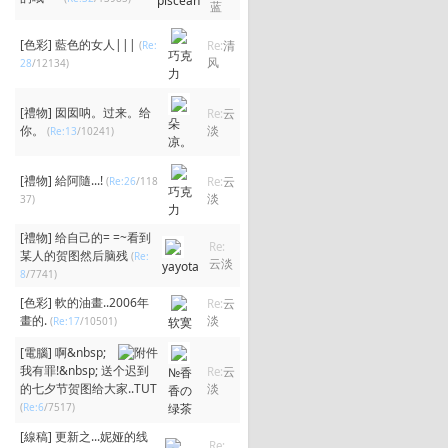
piscean
蓝
[色彩]
藍色的女人|||
(
Re:
Re:
清
巧克
风
28
/12134)
力
[禮物]
囡囡呐。过来。给
Re:
云
朵
你。
淡
(
Re:13
/10241)
凉。
[禮物]
給阿隨...!
(
Re:26
/118
Re:
云
巧克
淡
37)
力
[禮物]
给自己的= =~看到
Re:
某人的贺图然后脑残
(
Re:
云淡
yayota
8
/7741)
[色彩]
軟的油畫..2006年
Re:
云
畫的.
淡
(
Re:17
/10501)
软寞
[電腦]
啊&nbsp;
我有罪!&nbsp; 送个迟到
№香
Re:
云
的七夕节贺图给大家..TUT
淡
香の
(
Re:6
/7517)
绿茶
[線稿]
更新之...妮娅的线
Re: