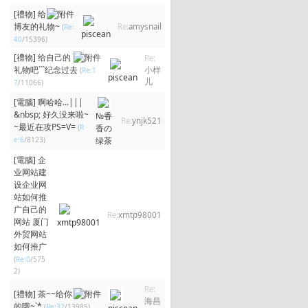
[禮物]
给
博友的礼物~
Re:
amysnail
(
Re:
piscean
40
/15396)
[禮物]
给自己的
Re:
礼物吧```纪念过去
小样
(
Re:1
piscean
儿
7
/11066)
[電腦]
啊哈哈...|||
&nbsp; 好久没来啦~
№香
Re:
ynjk521
~最近在攻PS=V=
(
R
香の
e:6
/8123)
绿茶
[電腦]
企
业网站建
设企业网
站如何推
广自己的
Re:
xmtp98001
网站 厦门
xmtp98001
外贸网站
如何推广
(
Re:0
/575
2)
Re:
[禮物]
茶~~给你
海昌
的哦~`*
(
Re:32
/13985)