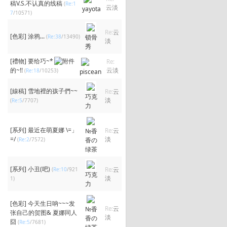
稿V.S.不认真的线稿
(
Re:1
云淡
yayota
7
/10571)
Re:
云
[色彩]
涂鸦...
(
Re:38
/13490)
锁骨
淡
秀
[禮物]
要给巧~*
Re:
的~!!
云淡
(
Re:18
/10253)
piscean
[線稿]
雪地裡的孩子們~~
Re:
云
巧克
淡
(
Re:5
/7707)
力
[系列]
最近在萌夏娜 \=」
№香
Re:
云
=/
淡
(
Re:2
/7572)
香の
绿茶
[系列]
小丑(吧)
(
Re:10
/921
Re:
云
巧克
淡
1)
力
[色彩]
今天生日呐~~~发
№香
Re:
云
张自己的贺图& 夏娜同人
淡
香の
囧
(
Re:5
/7681)