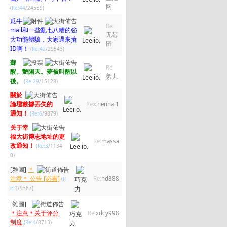
网
(
Re:44
/24559)
瓜牛
Re:
mail和一些亂七八糟的強
无芯
大功能體驗，大家過來搶
Leeiio.
囝
ID啊！
(
Re:42
/29543)
蘇
Re:
醒。艷陽天。夢被叫醒以
絮儿
Leeiio.
後。
(
Re:29
/15128)
關於
論壇數據丟失的
Re:
chenhai1
Leeiio.
通知！
(
Re:6
/9879)
关于幸
福大街博志地址的更
Re:
massa
改通知！
(
Re:3
/1134
Leeiio.
0)
[雜圖]
＊
注意＊ 公告 [必看]
Re:
hd888
(
R
巧克
e:1
/9387)
力
[雜圖]
＊注意＊关于评分
Re:
xdcy998
巧克
制度
(
Re:4
/8713)
力