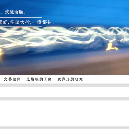
兒
文 藝 復 興
造 飛 機 的 工 廠
意 識 形 態 研 究