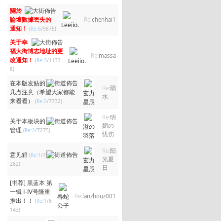
關於
論壇數據丟失的
Re:
chenhai1
Leeiio.
通知！
(
Re:6
/9875)
关于幸
福大街博志地址的更
Re:
massa
改通知！
(
Re:3
/1133
Leeiio.
8)
在本版发贴的
Re:
弱
几点注意（希望大家都能
玄力
水
来看看）
(
Re:2
/7332)
星辰
Re:
明
关于本板块的
媚の
溢の
管理
(
Re:2
/7275)
忧伤
羽落
Re:
阳
意见箱
(
Re:1
/7
光夏
玄力
262)
日
星辰
[书荐]
黑蓝本 第
一辑 Ⅰ-Ⅳ号隆重
春蛇
Re:
lanzhouz001
推出！！
(
Re:1
/6
公子
143)