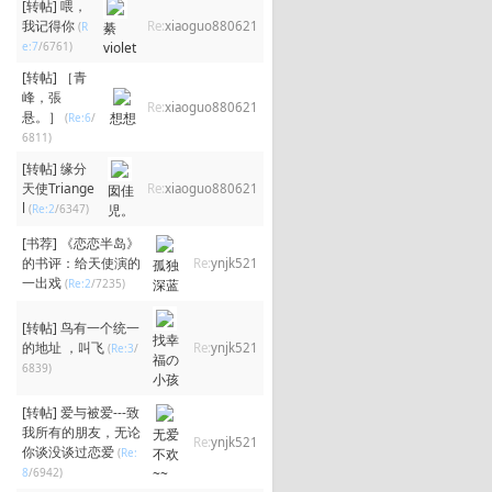
[转帖]
喂，
我记得你
Re:
xiaoguo880621
(
R
綦
e:7
/6761)
violet
[转帖]
［青
峰，張
Re:
xiaoguo880621
悬。］
想想
(
Re:6
/
6811)
[转帖]
缘分
天使Triange
Re:
xiaoguo880621
囡佳
l
(
Re:2
/6347)
児。
[书荐]
《恋恋半岛》
的书评：给天使演的
Re:
ynjk521
孤独
一出戏
(
Re:2
/7235)
深蓝
[转帖]
鸟有一个统一
找幸
的地址 ，叫飞
Re:
ynjk521
(
Re:3
/
福の
6839)
小孩
[转帖]
爱与被爱---致
我所有的朋友，无论
无爱
Re:
ynjk521
你谈没谈过恋爱
(
Re:
不欢
8
/6942)
~~