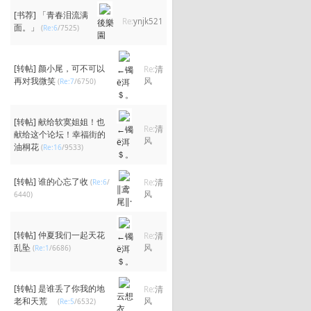
[书荐]
「青春泪流满
Re:
ynjk521
後樂
面。」
(
Re:6
/7525)
園
[转帖]
颜小尾，可不可以
←镯
Re:
清
再对我微笑
风
(
Re:7
/6750)
ё洱
＄。
[转帖]
献给软寞姐姐！也
←镯
Re:
清
献给这个论坛！幸福街的
风
ё洱
油桐花
(
Re:16
/9533)
＄。
[转帖]
谁的心忘了收
(
Re:6
/
Re:
清
‖鸢
风
6440)
尾‖·
[转帖]
仲夏我们一起天花
←镯
Re:
清
乱坠
风
(
Re:1
/6686)
ё洱
＄。
[转帖]
是谁丢了你我的地
Re:
清
云想
老和天荒
风
(
Re:5
/6532)
衣