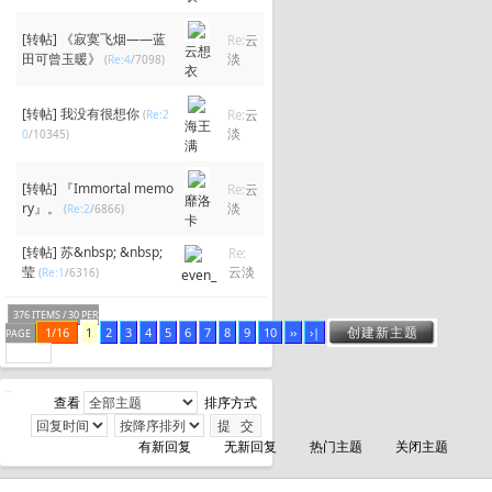
[转帖]
《寂寞飞烟——蓝
Re:
云
云想
田可曾玉暖》
淡
(
Re:4
/7098)
衣
[转帖]
我没有很想你
(
Re:2
Re:
云
海王
淡
0
/10345)
满
[转帖]
『Immortal memo
Re:
云
靡洛
ry』。
淡
(
Re:2
/6866)
卡
[转帖]
苏&nbsp; &nbsp;
Re:
莹
云淡
(
Re:1
/6316)
even_
376 ITEMS / 30 PER
创建新主题
1/16
1
2
3
4
5
6
7
8
9
10
››
›|
PAGE
查看
排序方式
有新回复
无新回复
热门主题
关闭主题