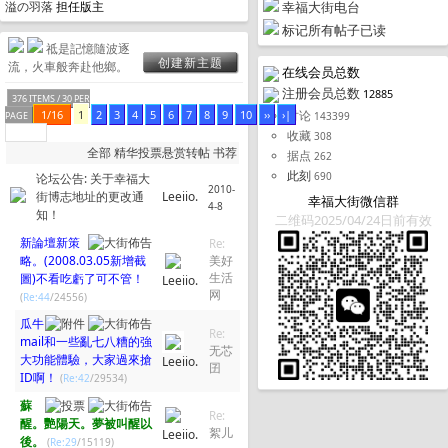
幸福大街电台
溢の羽落
担任版主
标记所有帖子已读
祗是記憶隨波逐
创建新主题
流，火車般奔赴他鄉。
在线会员总数
注册会员总数
12885
376 ITEMS / 30 PER
讨论
1/16
1
2
3
4
5
6
7
8
9
10
››
›|
143399
PAGE
收藏
308
全部
精华
投票
悬赏
转帖
书荐
据点
262
此刻
690
论坛公告:
关于幸福大
2010-
街博志地址的更改通
Leeiio.
幸福大街微信群
4-8
知！
二维码2025/04/24日前有效
新論壇新策
Re:
略。(2008.03.05新增截
美好
圖)不看吃虧了可不管！
生活
Leeiio.
网
(
Re:44
/24556)
瓜牛
Re:
mail和一些亂七八糟的強
无芯
大功能體驗，大家過來搶
Leeiio.
囝
ID啊！
(
Re:42
/29534)
蘇
Re:
醒。艷陽天。夢被叫醒以
絮儿
Leeiio.
後。
(
Re:29
/15119)