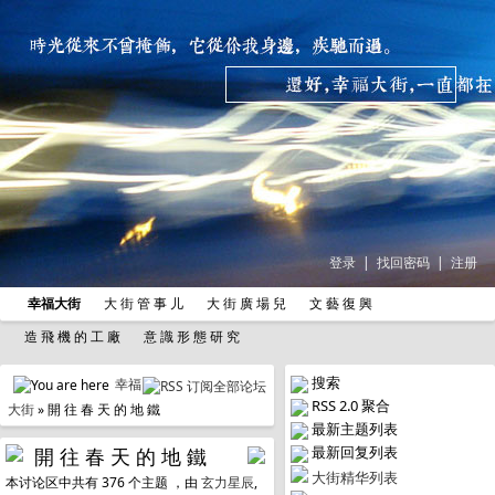
登录
|
找回密码
|
注册
幸福大街
大 街 管 事 儿
大 街 廣 場 兒
文 藝 復 興
造 飛 機 的 工 廠
意 識 形 態 研 究
搜索
幸福
RSS 2.0 聚合
大街
» 開 往 春 天 的 地 鐵
最新主题列表
最新回复列表
開 往 春 天 的 地 鐵
大街精华列表
本讨论区中共有 376 个主题 ，由
玄力星辰
,