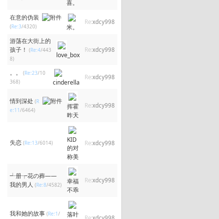
喜。
在意的伪装
Re:
xdcy998
(
Re:3
/4320)
米。
游荡在大街上的
孩子！
Re:
xdcy998
(
Re:4
/443
love_box
8)
。。
(
Re:23
/10
Re:
xdcy998
368)
cinderella
情到深处
(
R
Re:
xdcy998
挥霍
e:11
/6464)
昨天
KID
失恋
(
Re:13
/6014)
Re:
xdcy998
的对
称美
┵册┮花の葬——
Re:
xdcy998
幸福
我的男人
(
Re:8
/4582)
不乖
我和她的故事
(
Re:1
/
落叶
Re:
xdcy998