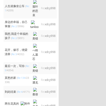
人生就像坐公车
(
Re:
落叶
Re:
xdcy998
1
/4209)
的悲
哀
身边的幸福，自己
Re:
xdcy998
掌握
(
Re:2
/3996)
tanloo
我想,我是个幸福的
Re:
xdcy998
孩子
(
Re:2
/3891)
美错
花开，缘尽，绕梁
べ昸
Re:
xdcy998
清寒
(
Re:3
/4332)
ん菡
芯
最后一次，写你
(
Re:
Re:
xdcy998
9
/4354)
美错
莫愁的家
(
Re:134
/23
Re:
xdcy998
338)
遇见
到此结束
Re:
xdcy998
(
Re:4
/4171)
慕容
两生花真的
Re:
xdcy998