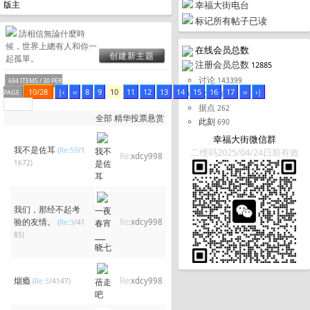
幸福大街电台
版主
标记所有帖子已读
請相信無論什麼時
候，世界上總有人和你一
在线会员总数
创建新主题
起孤單。
注册会员总数
12885
讨论
143399
694 ITEMS / 30 PER
10/28
|‹
‹‹
8
9
10
11
12
13
14
15
16
17
››
›|
收藏
PAGE
308
据点
262
全部
精华
投票
悬赏
此刻
690
幸福大街微信群
我不是佐耳
(
Re:59
/1
我不
二维码2025/04/24日前有效
Re:
xdcy998
1672)
是佐
耳
我们，那经不起考
一夜
验的友情。
Re:
xdcy998
(
Re:3
/41
春宵
85)
___
晓七
烟瘾
Re:
xdcy998
(
Re:3
/4147)
蓓走
吧