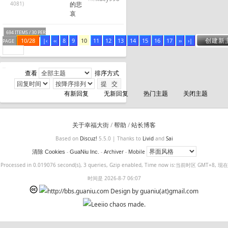
4081)
的悲
哀
694 ITEMS / 30 PER
创建新
10/28
|‹
‹‹
8
9
10
11
12
13
14
15
16
17
››
›|
PAGE
查看
排序方式
有新回复
无新回复
热门主题
关闭主题
关于幸福大街
/
帮助
/
站长博客
Based on
Discuz!
5.5.0 | Thanks to
Livid
and
Sai
-
-
Archiver
-
Mobile
清除 Cookies
GuaNiu Inc.
Processed in 0.019076 second(s), 3 queries, Gzip enabled, Time now is:当前时区 GMT+8, 现在
时间是 2026-8-7 06:07