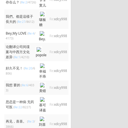
卡卡
存在么？
(
Re:2
/4726)
寞儿
我們。都是這樣子
Re:
xdcy998
啵板
長大的
(
Re:27
/8612)
糖
Bey,My LOVE
(
Re:4
/
Re:
xdcy998
4173)
Bey.
论翻译公司间谍
案与中西方文化
Re:
xdcy998
popole
差异
(
Re:1
/4210)
好久不见！
(
Re:20
/6
Re:
xdcy998
幸福
806)
不乖
我想 要的
(
Re:6
/403
Re:
xdcy998
3)
美错
思恋是一种病 无药
Re:
xdcy998
慕可
可医
(
Re:22
/8227)
译嘉
再见，喜喜。
(
Re:3
/
Re:
xdcy998
刘喜
3866)