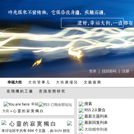
登录
|
找回密码
|
注册
幸福大街
大 街 管 事 儿
大 街 廣 場 兒
文 藝 復 興
造 飛 機 的 工 廠
意 識 形 態 研 究
搜索
幸福
RSS 2.0 聚合
大街
» 心 靈 的 寂 寞 獨 白
最新主题列表
最新回复列表
心 靈 的 寂 寞 獨 白
大街精华列表
本讨论区中共有 694 个主题 ，由
kishi
担任