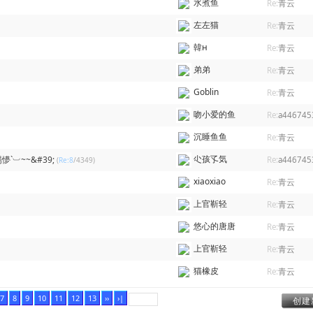
水煮鱼
Re:
青云
左左猫
Re:
青云
韓н
Re:
青云
弟弟
Re:
青云
Goblin
Re:
青云
吻小爱的鱼
Re:
a446745
沉睡鱼鱼
Re:
青云
尐孩孓気
`︺~~&#39;
Re:
a446745
(
Re:8
/4349)
xiaoxiao
Re:
青云
上官靳轻
Re:
青云
悠心的唐唐
Re:
青云
上官靳轻
Re:
青云
猫橡皮
Re:
青云
7
8
9
10
11
12
13
››
›|
创建