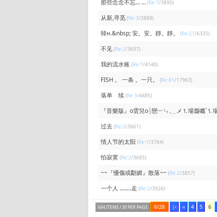
那些念念不忘... ...
(
Re:7
/3890)
从新,寻觅
(
Re:3
/3888)
韓н.&nbsp; 安。安。靜。靜。
(
Re:21
/6335)
不见
(
Re:2
/3697)
我的流水账
(
Re:7
/4140)
FISH 。 一条 。一只。
(
Re:81
/17963)
落单 续
(
Re:3
/4485)
『音樂版』o雲兒o┊戀︶ㄣ.﹎メ⒈場邎嚱`⒈場懜
过去
(
Re:2
/3661)
情人节的太阳
(
Re:1
/3784)
怕寂寞
(
Re:2
/3685)
~~『懮傷或朙媚』散落~~
(
Re:2
/3857)
一个人 ........走
(
Re:2
/3926)
6/28
|‹
‹‹
4
5
6
694 ITEMS / 30 PER PAGE