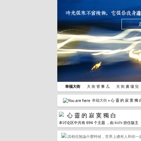
幸福大街
大 街 管 事 儿
大 街 廣 場 
幸福大街
» 心 靈 的 寂 寞 獨 
心 靈 的 寂 寞 獨 白
本讨论区中共有 694 个主题 ，由
kishi
担任版主
請相信無論什麼時候，世界上總有人和你一