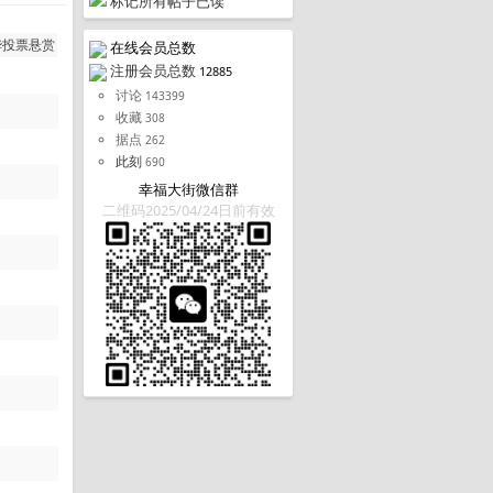
标记所有帖子已读
华
投票
悬赏
在线会员总数
注册会员总数
12885
讨论
143399
收藏
308
据点
262
此刻
690
幸福大街微信群
二维码2025/04/24日前有效