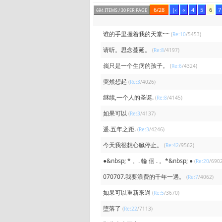
6/28
|‹
‹‹
4
5
6
7
694 ITEMS / 30 PER PAGE
谁的手里握着我的天堂~~
(
Re:10
/5453)
请听。思念蔓延。
(
Re:8
/4197)
峩只是一个生病的孩子。
(
Re:6
/4324)
突然想起
(
Re:3
/4026)
继续,一个人的圣诞.
(
Re:8
/4145)
如果可以
(
Re:3
/4137)
遥.五年之距.
(
Re:3
/4246)
今天我很想心臟停止。
(
Re:42
/9562)
●&nbsp; * 。. 輪 佪 . 。*&nbsp; ●
(
Re:20
/6902
070707.我要浪费的千年一遇。
(
Re:7
/4062)
如果可以重新來過
(
Re:5
/3670)
堕落了
(
Re:22
/7113)