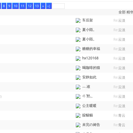
8
9
10
11
12
13
››
›|
全部
精
车后架
Re:
云淡
夏小陌。
Re:
云淡
夏小陌。
Re:
云淡
糖糖的幸福
Re:
云淡
hx120168
Re:
云淡
喝咖啡的猫
Re:
云淡
安静如此
Re:
云淡
︷.谁
Re:
云淡
╃`黙.。
Re:
云淡
)
公主暖暖
Re:
云淡
躱貓貓
Re:
青云
未完の祷告
Re:
青云