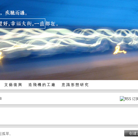
兒
文 藝 復 興
造 飛 機 的 工 廠
意 識 形 態 研 究
白
创建
起孤單。