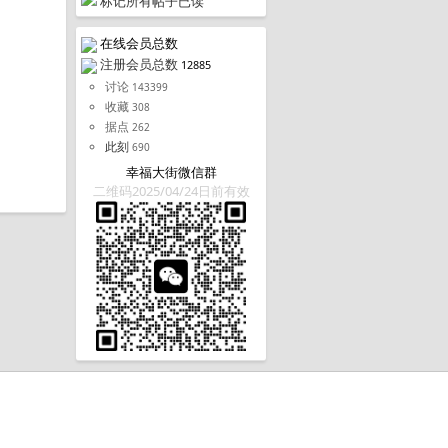
标记所有帖子已读
在线会员总数
注册会员总数
12885
讨论
143399
收藏
308
据点
262
此刻
690
幸福大街微信群
二维码2025/04/24日前有效