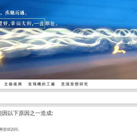
兒
文 藝 復 興
造 飛 機 的 工 廠
意 識 形 態 研 究
因以下原因之一造成:
再尝试访问。