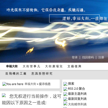
登录
|
找回密码
|
注册
幸福大街
大 街 管 事 儿
大 街 廣 場 兒
文 藝 復 興
造 飛 機 的 工 廠
意 識 形 態 研 究
搜索
幸福大街
» 提示信息
RSS 2.0 聚合
最新主题列表
您无权进行当前操作，这可
最新回复列表
能因以下原因之一造成:
大街精华列表