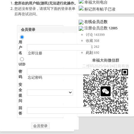
幸福大街电台
您所在的用户组(游民)无法进行此操作。
您还没有登录，请填写下面的登录表单
标记所有帖子已读
后再尝试访问。
在线会员总数
注册会员总数
12885
会员登录
讨论
143399
收藏
308
用
据点
262
户
此刻
名
690
立即注册
幸福大街微信群
UID
二维码2025/04/24日前有效
密
码
忘记密码
安
全
提
问
回
答