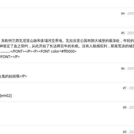
#4
- 2005
#5
- 2005
00>13世纪末，东欧特兰西瓦尼亚山脉和多瑙河交界地。瓦拉吉亚公国布朗大城堡的最深处，年轻
神签定了血之契约，从此开始了长达两百年的长眠。没有人能感应到，那座荒凉的城
.............</FONT></P><P><FONT color=#f
></P>
#6
- 2005
血鬼的始祖哦</P>
#7
- 20
em02]
#8
- 20
#9
- 20