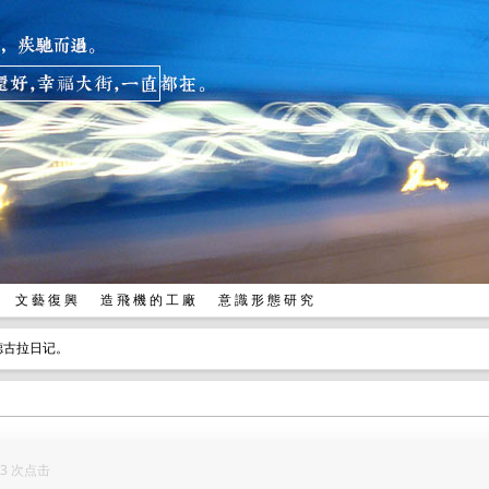
兒
文 藝 復 興
造 飛 機 的 工 廠
意 識 形 態 研 究
德古拉日记。
313 次点击