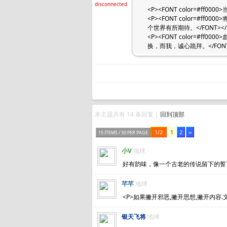
disconnected
<P><FONT color=#f
<P><FONT color=
个世界有所期待。</FONT></
<P><FONT color=
换，而我，诚心跪拜。</FONT
本主题共有 14 条回复 |
回到顶部
1/2
1
2
››
15 ITEMS / 30 PER PAGE
小V
地球
好有韵味，像一个古老的传说留下的誓
芊芊
地球
<P>如果撇开邪恶,撇开思想,撇开内容.文
银天飞将
地球