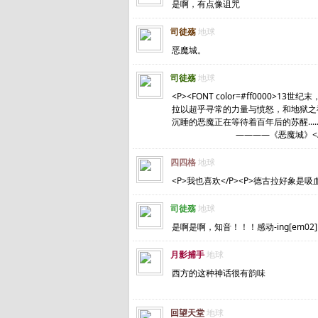
是啊，有点像诅咒
司徒殇
地球
恶魔城。
司徒殇
地球
<P><FONT color=#ff00
拉以超乎寻常的力量与愤怒，和地狱之
沉睡的恶魔正在等待着百年后的苏醒...
————《恶魔城》</FONT
四四格
地球
<P>我也喜欢</P><P>德古拉好象是吸
司徒殇
地球
是啊是啊，知音！！！感动-ing[em02][
月影捕手
地球
西方的这种神话很有韵味
回望天堂
地球