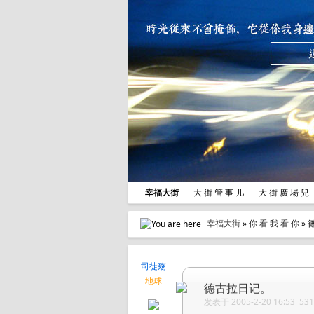
幸福大街
大 街 管 事 儿
大 街 廣 場 
幸福大街
»
你 看 我 看 你
» 
司徒殇
地球
德古拉日记。
发表于 2005-2-20 16:53 5