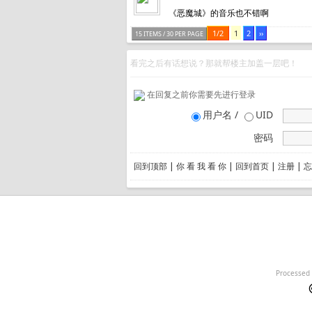
《恶魔城》的音乐也不错啊
1/2
1
2
››
15 ITEMS / 30 PER PAGE
看完之后有话想说？那就帮楼主加盖一层吧！
在回复之前你需要先进行登录
用户名 /
UID
密码
回到顶部
|
你 看 我 看 你
|
回到首页
|
注册
|
忘
Processed