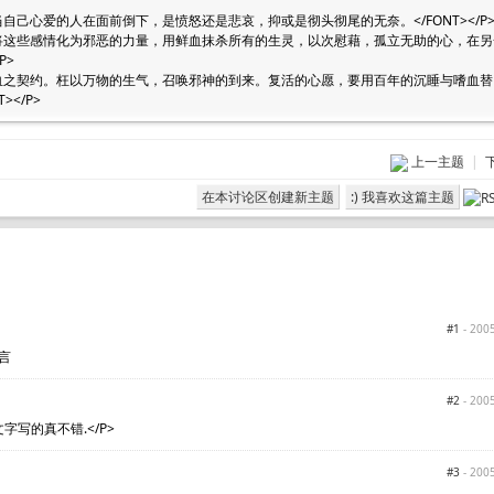
f0000>当自己心爱的人在面前倒下，是愤怒还是悲哀，抑或是彻头彻尾的无奈。</FONT></P
#ff0000>将这些感情化为邪恶的力量，用鲜血抹杀所有的生灵，以次慰藉，孤立无助的心，在
P>
#ff0000>血之契约。枉以万物的生气，召唤邪神的到来。复活的心愿，要用百年的沉睡与嗜血替
></P>
上一主题
|
在本讨论区创建新主题
:) 我喜欢这篇主题
#1
- 2005
言
#2
- 2005
字写的真不错.</P>
#3
- 2005