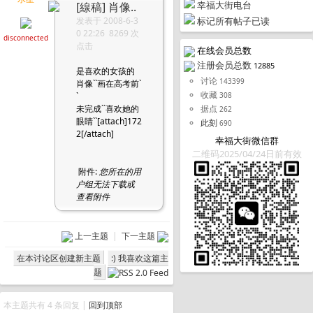
幸福大街电台
[線稿]
肖像..
发表于 2008-6-3
标记所有帖子已读
0 22:26 8269 次
disconnected
点击
在线会员总数
注册会员总数
12885
是喜欢的女孩的
讨论
143399
肖像``画在高考前`
收藏
`
308
未完成``喜欢她的
据点
262
眼睛``[attach]172
此刻
690
2[/attach]
幸福大街微信群
二维码2025/04/24日前有效
附件:
您所在的用
户组无法下载或
查看附件
上一主题
|
下一主题
在本讨论区创建新主题
:) 我喜欢这篇主
题
本主题共有 4 条回复 |
回到顶部