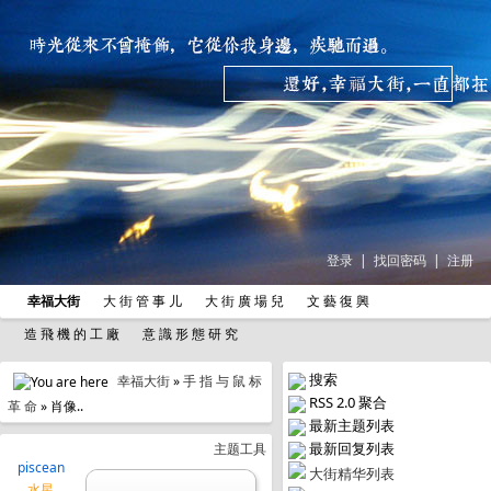
登录
|
找回密码
|
注册
幸福大街
大 街 管 事 儿
大 街 廣 場 兒
文 藝 復 興
造 飛 機 的 工 廠
意 識 形 態 研 究
搜索
幸福大街
»
手 指 与 鼠 标
RSS 2.0 聚合
革 命
» 肖像..
最新主题列表
最新回复列表
主题工具
piscean
大街精华列表
水星