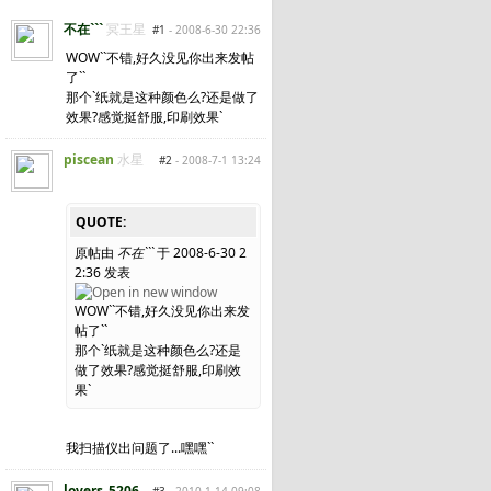
不在```
冥王星
#1
- 2008-6-30 22:36
WOW``不错,好久没见你出来发帖
了``
那个`纸就是这种颜色么?还是做了
效果?感觉挺舒服,印刷效果`
piscean
水星
#2
- 2008-7-1 13:24
QUOTE:
原帖由
不在```
于 2008-6-30 2
2:36 发表
WOW``不错,好久没见你出来发
帖了``
那个`纸就是这种颜色么?还是
做了效果?感觉挺舒服,印刷效
果`
我扫描仪出问题了...嘿嘿``
lovers_5206