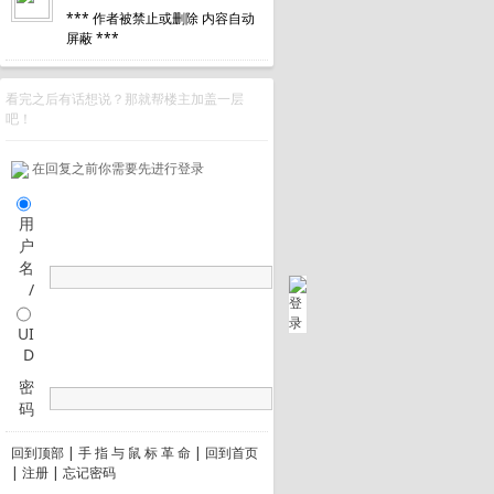
*** 作者被禁止或删除 内容自动
屏蔽 ***
看完之后有话想说？那就帮楼主加盖一层
吧！
在回复之前你需要先进行登录
用
户
名
/
UI
D
密
码
回到顶部
|
手 指 与 鼠 标 革 命
|
回到首页
|
注册
|
忘记密码