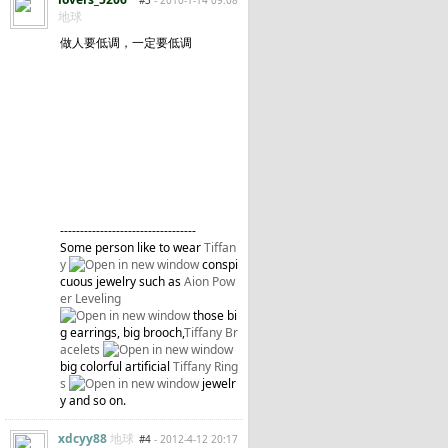
#3
- 2010-1-14 09:08
地球
做人要低调，一定要低调
----------------------------------
Some person like to wear
Tiffan
y
conspi
cuous jewelry such as
Aion Pow
er Leveling
those bi
g earrings, big brooch,
Tiffany Br
acelets
big colorful artificial
Tiffany Ring
s
jewelr
y and so on.
xdcyy88
地球
#4
- 2012-4-12 20:17