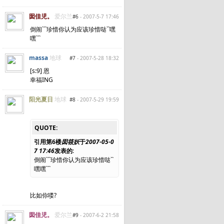
囡佳児。
爱尔兰
#6
- 2007-5-7 17:46
倒闹```珍惜你认为应该珍惜哒``嘿
嘿```
massa
地球
#7
- 2007-5-28 18:32
[s:9] 恩
幸福ING
阳光夏日
地球
#8
- 2007-5-29 19:59
QUOTE:
引用第6楼
囡筱妖
于
2007-05-0
7 17:46
发表的
:
倒闹```珍惜你认为应该珍惜哒``
嘿嘿```
比如你喽?
囡佳児。
爱尔兰
#9
- 2007-6-2 21:58