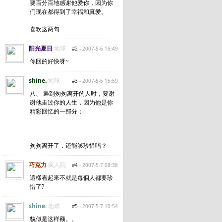
要百分百地感谢他爱你，因为你
们现在都得到了幸福和真爱。
喜欢这两句
阳光夏日
地球
#2
- 2007-5-6 15:49
你回的好快呀~
shine.
地球
#3
- 2007-5-6 15:59
八、 遇到匆匆离开的人时，要谢
谢他走过你的人生，因为他是你
精彩回忆的一部分；
匆匆离开了，还能够珍惜吗？
巧克力
疯人院
#4
- 2007-5-7 08:38
這樣看起來不就是每個人都要珍
惜了?
shine.
地球
#5
- 2007-5-7 10:54
貌似是这样额。。