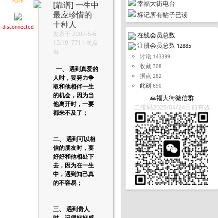
幸福大街电台
[靠谱]
一生中
最应珍惜的
标记所有帖子已读
十种人
disconnected
发表于 2007-5-6
在线会员总数
15:19 7711 次点
注册会员总数
12885
击
讨论
143399
收藏
308
一、 遇到真爱的
据点
262
人时，要努力争
此刻
取和他相伴一生
690
的机会，因为当
幸福大街微信群
他离开时，一要
二维码2025/04/24日前有效
都来不及了；
二、 遇到可以相
信的朋友时，要
好好和他相处下
去，因为在一生
中，遇到知己真
的不容易；
三、 遇到贵人
时，记得好好感