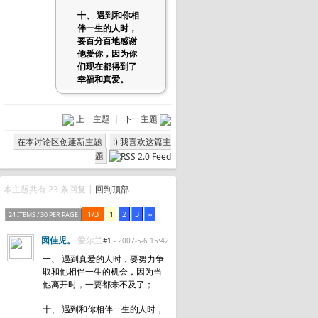
十、 遇到和你相
伴一生的人时，
要百分百地感谢
他爱你，因为你
们现在都得到了
幸福和真爱。
上一主题
|
下一主题
在本讨论区创建新主题
:) 我喜欢这篇主
题
本主题共有 23 条回复 |
回到顶部
1/3
1
2
3
››
24 ITEMS / 30 PER PAGE
囡佳児。
爱尔兰
#1
- 2007-5-6 15:42
一、 遇到真爱的人时，要努力争
取和他相伴一生的机会，因为当
他离开时，一要都来不及了；
十、 遇到和你相伴一生的人时，