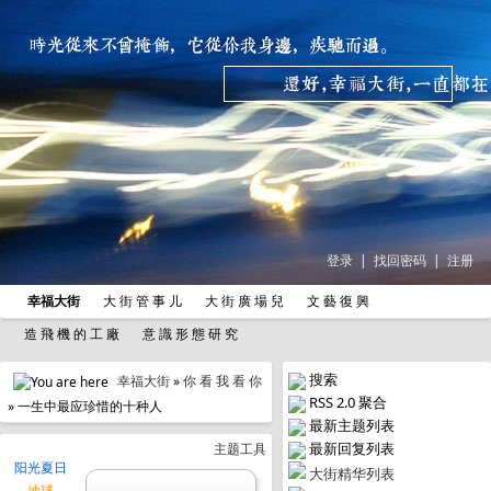
登录
|
找回密码
|
注册
幸福大街
大 街 管 事 儿
大 街 廣 場 兒
文 藝 復 興
造 飛 機 的 工 廠
意 識 形 態 研 究
搜索
幸福大街
»
你 看 我 看 你
RSS 2.0 聚合
» 一生中最应珍惜的十种人
最新主题列表
最新回复列表
主题工具
阳光夏日
大街精华列表
地球