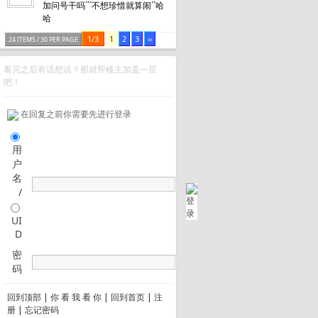
加问号干吗```不想珍惜就算闹``哈
哈
1/3
1
2
3
››
24 ITEMS / 30 PER PAGE
看完之后有话想说？那就帮楼主加盖一层
吧！
在回复之前你需要先进行登录
用
户
名
/
UI
D
密
码
回到顶部
|
你 看 我 看 你
|
回到首页
|
注
册
|
忘记密码