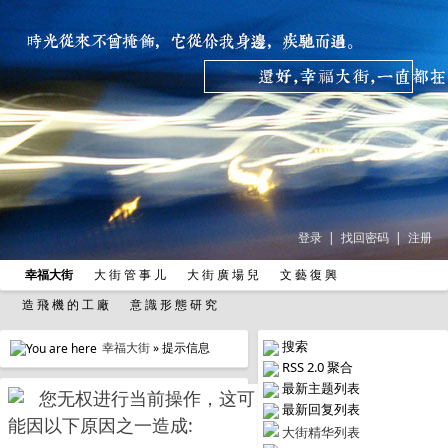
登录
|
找回密码
|
注册
幸福大街
大 街 管 事 儿
大 街 廣 場 兒
文 藝 復 興
造 飛 機 的 工 廠
意 識 形 態 研 究
搜索
幸福大街
» 提示信息
RSS 2.0 聚合
最新主题列表
您无权进行当前操作，这可
最新回复列表
能因以下原因之一造成:
大街精华列表