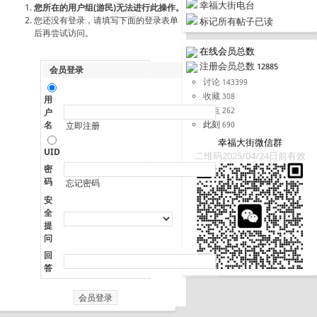
幸福大街电台
您所在的用户组(游民)无法进行此操作。
您还没有登录，请填写下面的登录表单
标记所有帖子已读
后再尝试访问。
在线会员总数
注册会员总数
12885
会员登录
讨论
143399
收藏
308
用
据点
262
户
此刻
名
690
立即注册
幸福大街微信群
UID
二维码2025/04/24日前有效
密
码
忘记密码
安
全
提
问
回
答