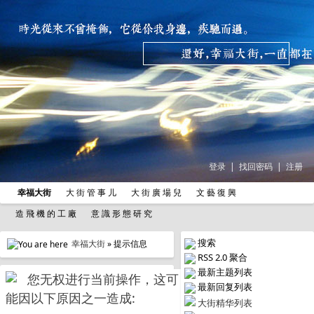
登录
|
找回密码
|
注册
幸福大街
大 街 管 事 儿
大 街 廣 場 兒
文 藝 復 興
造 飛 機 的 工 廠
意 識 形 態 研 究
搜索
幸福大街
» 提示信息
RSS 2.0 聚合
最新主题列表
您无权进行当前操作，这可
最新回复列表
能因以下原因之一造成:
大街精华列表