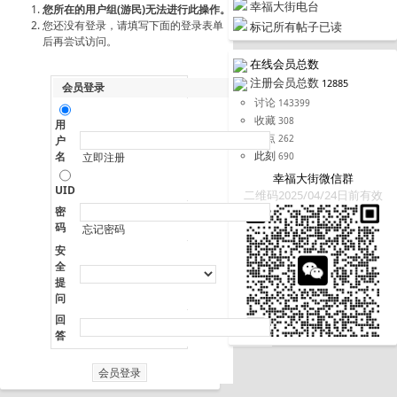
幸福大街电台
您所在的用户组(游民)无法进行此操作。
您还没有登录，请填写下面的登录表单
标记所有帖子已读
后再尝试访问。
在线会员总数
注册会员总数
12885
会员登录
讨论
143399
收藏
308
用
据点
262
户
此刻
名
690
立即注册
幸福大街微信群
UID
二维码2025/04/24日前有效
密
码
忘记密码
安
全
提
问
回
答