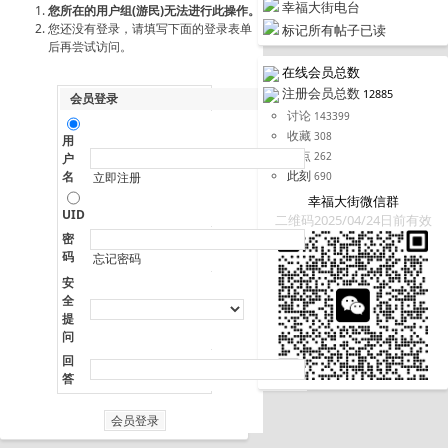
幸福大街电台
您所在的用户组(游民)无法进行此操作。
您还没有登录，请填写下面的登录表单
标记所有帖子已读
后再尝试访问。
在线会员总数
注册会员总数
12885
会员登录
讨论
143399
收藏
308
用
据点
262
户
此刻
名
690
立即注册
幸福大街微信群
UID
二维码2025/04/24日前有效
密
码
忘记密码
安
全
提
问
回
答