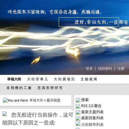
登录
|
找回密码
|
注册
幸福大街
大 街 管 事 儿
大 街 廣 場 兒
文 藝 復 興
造 飛 機 的 工 廠
意 識 形 態 研 究
搜索
幸福大街
» 提示信息
RSS 2.0 聚合
最新主题列表
您无权进行当前操作，这可
最新回复列表
能因以下原因之一造成:
大街精华列表