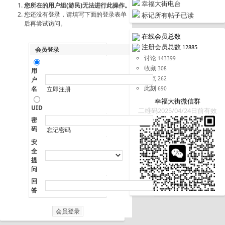
幸福大街电台
您所在的用户组(游民)无法进行此操作。
您还没有登录，请填写下面的登录表单
标记所有帖子已读
后再尝试访问。
在线会员总数
注册会员总数
12885
会员登录
讨论
143399
收藏
308
用
据点
262
户
此刻
名
690
立即注册
幸福大街微信群
UID
二维码2025/04/24日前有效
密
码
忘记密码
安
全
提
问
回
答