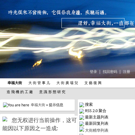
登录
|
找回密码
|
注册
幸福大街
大 街 管 事 儿
大 街 廣 場 兒
文 藝 復 興
造 飛 機 的 工 廠
意 識 形 態 研 究
搜索
幸福大街
» 提示信息
RSS 2.0 聚合
最新主题列表
您无权进行当前操作，这可
最新回复列表
能因以下原因之一造成:
大街精华列表