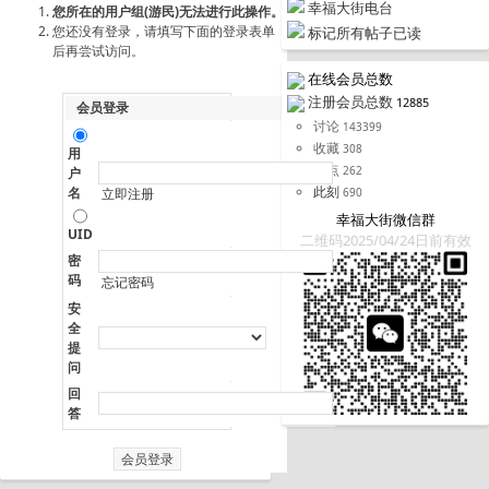
幸福大街电台
您所在的用户组(游民)无法进行此操作。
您还没有登录，请填写下面的登录表单
标记所有帖子已读
后再尝试访问。
在线会员总数
注册会员总数
12885
会员登录
讨论
143399
收藏
308
用
据点
262
户
此刻
名
690
立即注册
幸福大街微信群
UID
二维码2025/04/24日前有效
密
码
忘记密码
安
全
提
问
回
答