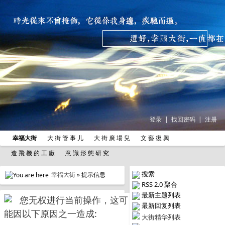
登录
|
找回密码
|
注册
幸福大街
大 街 管 事 儿
大 街 廣 場 兒
文 藝 復 興
造 飛 機 的 工 廠
意 識 形 態 研 究
搜索
幸福大街
» 提示信息
RSS 2.0 聚合
最新主题列表
您无权进行当前操作，这可
最新回复列表
能因以下原因之一造成:
大街精华列表