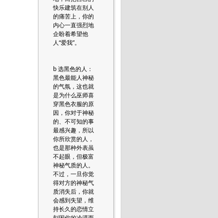
快乐建筑在别人
的痛苦上，你的
内心一直强烈地
企盼着希望他
人“爱我”。
b 选黑色的人：
黑色最能人神秘
的气氛，这也就
是为什么巫师喜
穿黑色衣服的原
因，你对于神秘
的、不可知的事
最感兴趣，所以
你所欣赏的人，
也是那种外表虽
不起眼，但极富
神秘气质的人。
不过，一旦你觉
得对方的神秘气
质消失后，你就
会感到失望，维
持长久的恋情立
刻因你的冷漠而