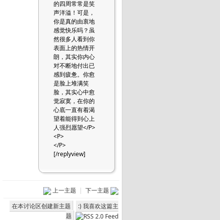
的四周常常是笑
声洋溢！可是，
你是真的由衷地
感觉快乐吗？虽
然很多人看到你
表面上的热情开
朗，其实你内心
对不断地付出已
感到疲惫。你愈
是脸上堆满笑
脸，其实心中愈
觉寂寞，在你的
心底一直有着渴
望着能得到心上
人强烈愿望</P>
<P>
</P>
[/replyview]
上一主题
|
下一主题
在本讨论区创建新主题
:) 我喜欢这篇主
题