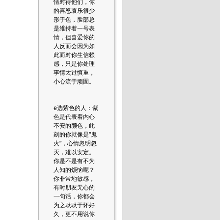
情对待他们，你
的喜怒哀乐很少
形于色，脸部总
是维持着一号表
情，但喜爱你的
人反而会因为如
此而对你生信赖
感，只是你处理
事情太过慎重，
小心流于顽固。
e选紫色的人：紫
色是代表着内心
不安的颜色，此
刻的你就像是“鬼
火”，心情忽明忽
灭，难以安定。
你是不是有不为
人知的烦恼呢？
你非常地敏感，
有时朋友无心的
一句话，你都会
为之耿耿于怀好
久，更不用说你