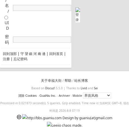
名
/
UI
D
密
码
回到顶部
|
守 望 銀 河 兩 邊
|
回到首页
|
注册
|
忘记密码
关于幸福大街
/
帮助
/
站长博客
Based on
Discuz!
5.5.0 | Thanks to
Livid
and
Sai
-
-
Archiver
-
Mobile
清除 Cookies
GuaNiu Inc.
Processed in 0.021873 second(s), 5 queries, Gzip enabled, Time now is:当前时区 GMT+8, 现在
时间是 2026-8-8 07:19