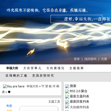
登录
|
找回密码
|
注册
幸福大街
大 街 管 事 儿
大 街 廣 場 兒
文 藝 復 興
造 飛 機 的 工 廠
意 識 形 態 研 究
搜索
幸福大街
»
守 望 銀 河 兩
RSS 2.0 聚合
邊
» ◆
最新主题列表
最新回复列表
主题工具
奇葩
大街精华列表
月球