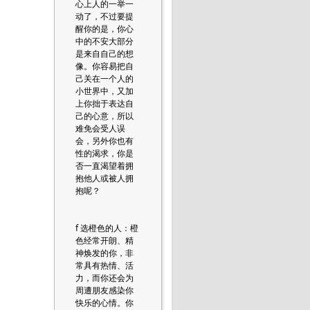
心上人的一举一
动了，不过要提
醒你的是，你心
中的不安大部分
是来自自己的想
像。你容易把自
己关在一个人的
小世界中，又加
上你拙于表达自
己的心意，所以
难免会受人误
会，另外你也有
性的渴求，你是
否一直渴望着拥
抱他人或被人拥
抱呢？
f 选橙色的人：橙
色经常开朗、精
神焕发的你，非
常具有热情、活
力，而你还会为
周遭朋友感染你
快乐的心情。你