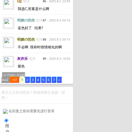
l恋
地球
#6
- 2005-8-2 23:49
我选C,答案是什么啊
明媚の忧伤
地球
#7
- 2005-8-3 09:18
蓝色好了 结果?
明媚の忧伤
地球
#8
- 2005-8-3 09:19
不会啊 我有时很情绪化的啊
灰亦乐
地球
#9
- 2005-8-3 14:04
紫色
61 ITEMS / 30 PER
1/7
1
2
3
4
5
6
7
››
PAGE
看完之后有话想说？那就帮楼主加盖一层
吧！
在回复之前你需要先进行登录
用
户