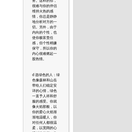
务。这样的你，
很难与你的伴侣
维持火热的感
情，你总是静静
地分析对方的一
切。另外，由于
内向的个性，也
使你极富责任
感，但个性稍嫌
保守，所以你的
内心很难燃起一
股热情。
d 选绿色的人：绿
色像森林和山岳
带给人们稳定安
详的心情，绿色
一直予人祥和舒
服的感受。你就
像火焰那般，以
你的爱心火焰渐
渐地温暖人，你
对任何人都很温
柔，以宽阔的心