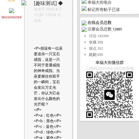
幸福大街电台
[趣味测试]
◆
发表于 2005-8-2
标记所有帖子已读
17:20 12034 次
disconnected
点击
在线会员总数
注册会员总数
12885
讨论
143399
收藏
308
<P>假设有一位巫
据点
262
婆送你一只宝石
此刻
690
戒指，这是一只
幸福大街微信群
不同于普通戒指
二维码2025/04/24日前有效
的神奇戒指。当
巫婆握住你双手
的一瞬间，宝石
会发出万丈光
芒，你认为它会
发出什么颜色的
光芒呢？
</P>
<P>a：红色</P>
<P>b：黑色</P>
<P>c：蓝色</P>
<P>d：绿色</P>
<P>e：紫色</P>