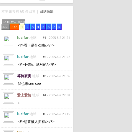
本主题共有 60 条回复 |
回到顶部
61 ITEMS / 30 PER
1/7
1
2
3
4
5
6
7
››
PAGE
lucifar
地球
#1
- 2005-8-2 21:21
<P>看下是什么咯/.</P>
lucifar
地球
#2
- 2005-8-2 21:22
<P>不错//. 满对的/.</P>
等待寂寞
地球
#3
- 2005-8-2 21:36
我也来see see
爱上爱情
地球
#4
- 2005-8-2 22:38
c
lucifar
地球
#5
- 2005-8-2 23:15
<P>想要被人拥有/.</P>