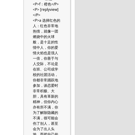
<P>f：橙色</P>
<P> [replyview]
</P>
<P>a 选择红色的
人：红色非常地
热情，就像一团
燃烧中的火球
般，是十足的性
情中人，你的爱
情火焰也是强人
一倍，你善于与
人交际，不论是
在班、公司或学
校的社团活动，
你都非常踊跃地
参加，谈恋爱时
非常积极、大
胆，具有革新的
精神，但你内心
亦有所不满，你
为了解除隐藏的
不满，很可能会
伤了别人，甚至
会为了出人头
地，而把自己的