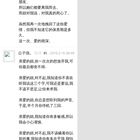
朋友、
所以她们都要离我而去。
而妞对我说，对我真的死心了。
虽然我再一次地挽回了这份爱
情，但我不知道它的保质期是多
久。
这一次、爱的很深。
公子信。
地球
#5
- 2010-2-16 08:49
亲爱的妞,你一次次的想放开我,可
你最后都舍不得.
亲爱的妞,对不起,我知道你不喜欢
听我说这三个字,可我还是要说,我
不该不坚定,让你来求我.
亲爱的妞,你总是想听到我的声音,
于是,半个月你停机了三回.
亲爱的妞,我知道你有多敏感,所以
我会小心谨慎.
亲爱的妞,对不起,我不该瞒着你以
前的事,我知道你有多在乎我,我怕