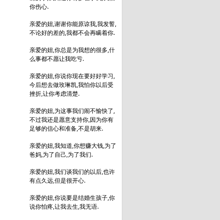
你伤心.
亲爱的妞,谢谢你能原谅我,我发誓,
不论好的差的,我都不会再瞒着你.
亲爱的妞,你总是为我想的很多,什
么事都不愿让我吃亏.
亲爱的妞,你说你现在要好好学习,
今后想去做玫琳凯,我怕你以后受
挫折,让你考虑清楚.
亲爱的妞,为这事我们闹不愉快了,
不过我还是愿意支持你,因为你有
足够的信心和准备,不是胡来.
亲爱的妞,我知道,你想赚大钱,为了
爸妈,为了自己,为了我们.
亲爱的妞,我们谈我们的以后,也许
有点久远,但是很开心.
亲爱的妞,你说要是结婚生孩子,你
说你怕疼,让我去生,我无语.