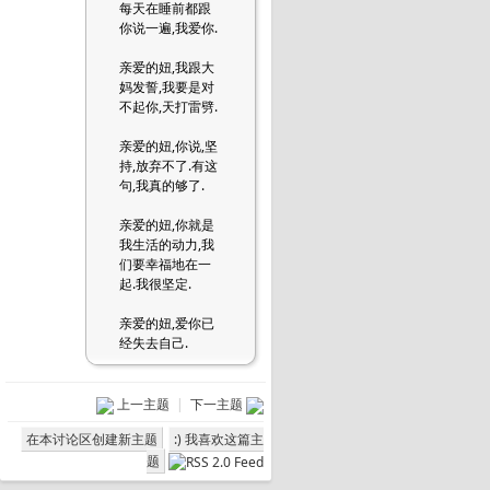
每天在睡前都跟
你说一遍,我爱你.
亲爱的妞,我跟大
妈发誓,我要是对
不起你,天打雷劈.
亲爱的妞,你说,坚
持,放弃不了.有这
句,我真的够了.
亲爱的妞,你就是
我生活的动力,我
们要幸福地在一
起.我很坚定.
亲爱的妞,爱你已
经失去自己.
上一主题
|
下一主题
在本讨论区创建新主题
:) 我喜欢这篇主
题