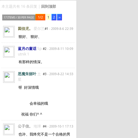
本主题共有 16 条回复 |
回到顶部
1/2
1
2
››
17 ITEMS / 30 PER PAGE
囡佳児。
爱尔兰
#1
- 2009-8-6 22:39
狠好、 狠好、
蓝月の童话
Sp
#2
- 2009-8-11 10:09
utnik 1
有那样的情深。
恶魔朱丽叶
土
#3
- 2009-8-22 14:33
星
呀 好深情哦
会幸福的哦
祝福 你们^ ^
公子信。
地球
#4
- 2009-10-1 17:13
也许、我终究不是一个合格的男