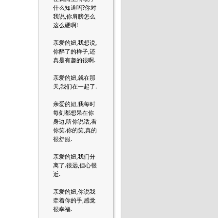
什么知道吗?你对
我说,你肩膀怎么
这么硬啊!
亲爱的妞,我想说,
你醉了的样子,还
真是有趣的很啊.
亲爱的妞,就在那
天,我们在一起了.
亲爱的妞,我每时
每刻都想呆在你
身边,听你说话,看
你笑.你的笑,真的
很舒服.
亲爱的妞,我们分
离了.很远,但心很
近.
亲爱的妞,你说我
牵着你的手,感觉
很幸福.