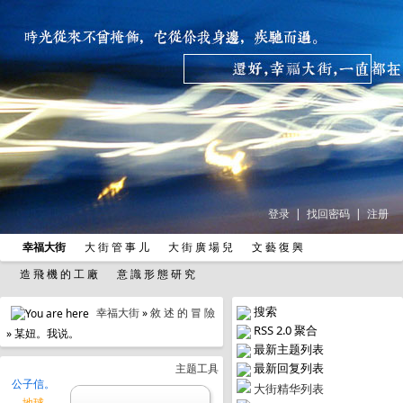
登录
|
找回密码
|
注册
幸福大街
大 街 管 事 儿
大 街 廣 場 兒
文 藝 復 興
造 飛 機 的 工 廠
意 識 形 態 研 究
搜索
幸福大街
»
敘 述 的 冒 險
RSS 2.0 聚合
» 某妞。我说。
最新主题列表
最新回复列表
主题工具
公子信。
大街精华列表
地球