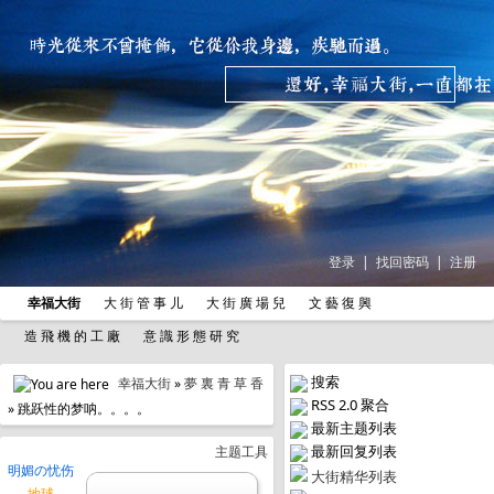
登录
|
找回密码
|
注册
幸福大街
大 街 管 事 儿
大 街 廣 場 兒
文 藝 復 興
造 飛 機 的 工 廠
意 識 形 態 研 究
搜索
幸福大街
»
夢 裏 青 草 香
RSS 2.0 聚合
» 跳跃性的梦呐。。。。
最新主题列表
最新回复列表
主题工具
明媚の忧伤
大街精华列表
地球