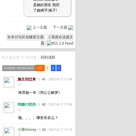
是她好朋友 我回
了她俩字:疯子!
上一主题
|
下一主题
在本讨论区创建新主题
:) 我喜欢这篇主
题
本主题共有 11 条回复 |
回到顶部
1/2
1
2
››
12 ITEMS / 30 PER PAGE
施主别过来
地
#1
- 2007-8-17 17:04
球
推荐她一本《周公公解梦》
明媚の忧伤
地
#2
- 2007-8-17 17:08
球
额。。。。哪里有卖么？
小荼Honey
地
#3
- 2007-8-17 17:19
球