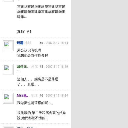
霍建华霍建华霍建华霍建华霍建
华霍建华霍建华霍建华霍建华霍
建华...
真帅` -V-!
鲟罂
地球
#4
- 2007-8-17 18:13
周公认识飞机吗
我想他会当作怪兽解
囡佳児。
爱尔
#5
- 2007-8-17 18:19
兰
這個人。。腦袋是不是秀逗
了。。真逗。。
Ｍrs兔。
地球
#6
- 2007-8-17 18:24
我做夢也是這樣的呢～、
很跳躍的,第二天和宿舍裏的姐妹
說,她們都聼不懂的.、