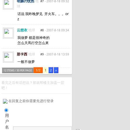
明媚の忧伤
地
#7
- 2007-8-18 09:32
球
话说 我昨晚梦见 开火车。。。or
z
云想衣
地球
#8
- 2007-8-18 09:34
我做夢 都是很神奇的
怎么天馬行空怎么來
那卡西
地球
#9
- 2007-8-18 13:59
一般不做夢
1/2
1
2
››
12 ITEMS / 30 PER PAGE
看完之后有话想说？那就帮楼主加盖一层
吧！
在回复之前你需要先进行登录
用
户
名