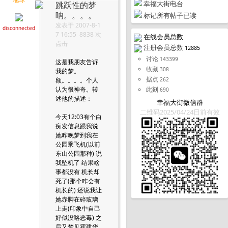
幸福大街电台
跳跃性的梦
呐。。。。
标记所有帖子已读
发表于 2007-8-1
disconnected
7 16:55 8838 次
在线会员总数
点击
注册会员总数
12885
讨论
143399
这是我朋友告诉
收藏
308
我的梦。
据点
额。。。。个人
262
认为很神奇。转
此刻
690
述他的描述：
幸福大街微信群
二维码2025/04/24日前有效
今天12:03有个白
痴发信息跟我说
她昨晚梦到我在
公园乘飞机(以前
东山公园那种) 说
我坠机了 结果啥
事都没有 机长却
死了(那个咋会有
机长的) 还说我让
她赤脚在碎玻璃
上走(印象中自己
好似没咯恶毒) 之
后又梦见霍建华