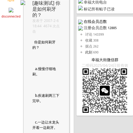
幸福大街电台
[趣味测试]
你
是如何刷牙
标记所有帖子已读
的？
disconnected
发表于 2007-2-6
在线会员总数
18:44 4674 次点
注册会员总数
12885
击
讨论
143399
收藏
308
你是如何刷牙
据点
262
的？
此刻
690
幸福大街微信群
二维码2025/04/24日前有效
a.慢慢仔细地
刷。
b.疾速刷两三下
完毕。
c.一边让水龙头
开着一边刷牙。