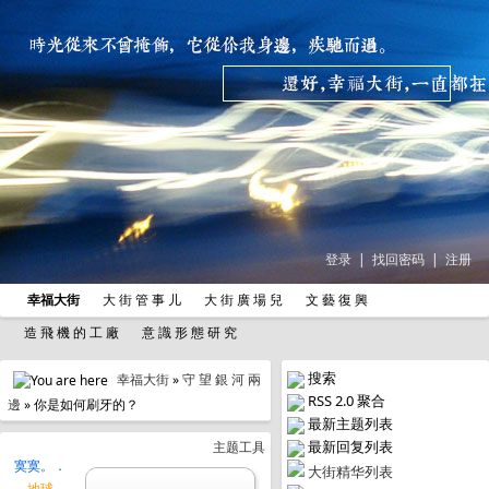
登录
|
找回密码
|
注册
幸福大街
大 街 管 事 儿
大 街 廣 場 兒
文 藝 復 興
造 飛 機 的 工 廠
意 識 形 態 研 究
搜索
幸福大街
»
守 望 銀 河 兩
RSS 2.0 聚合
邊
» 你是如何刷牙的？
最新主题列表
最新回复列表
主题工具
寞寞。．
大街精华列表
地球