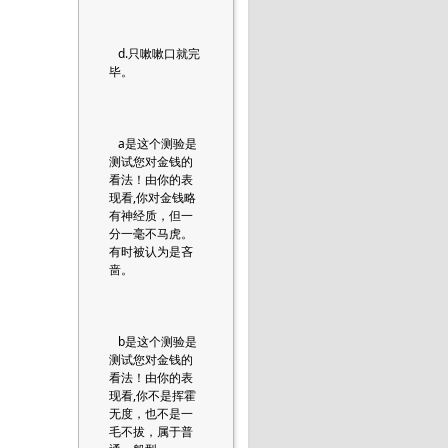
d.只嗽嗽口就完
毕。
a是这个测验是
测试您对金钱的
看法！由你的表
现看,你对金钱略
有神经质，但一
分一毫不马虎。
有时被认为是吝
啬。
b是这个测验是
测试您对金钱的
看法！由你的表
现看,你不是挥霍
无度，也不是一
毛不拔，属于普