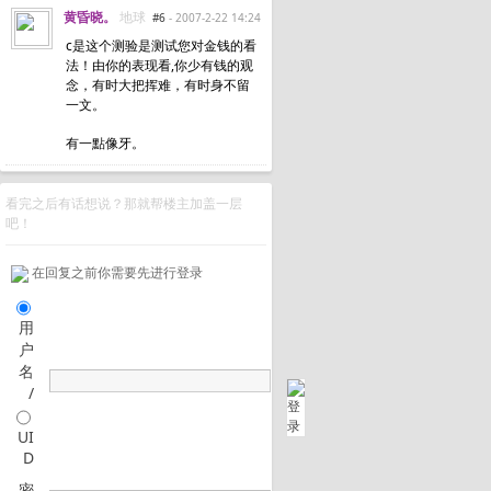
黄昏晓。
地球
#6
- 2007-2-22 14:24
c是这个测验是测试您对金钱的看
法！由你的表现看,你少有钱的观
念，有时大把挥难，有时身不留
一文。
有一點像牙。
看完之后有话想说？那就帮楼主加盖一层
吧！
在回复之前你需要先进行登录
用
户
名
/
UI
D
密