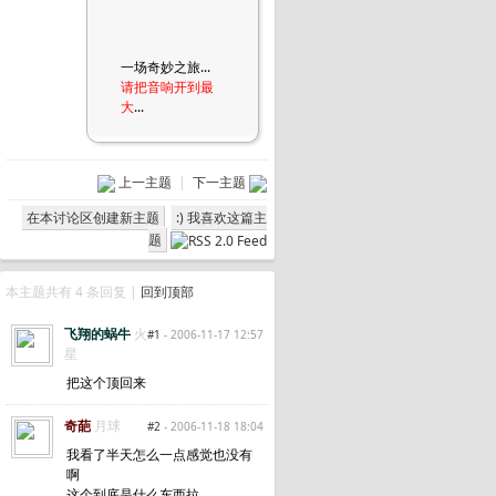
一场奇妙之旅...
请把音响开到最
大
...
上一主题
|
下一主题
在本讨论区创建新主题
:) 我喜欢这篇主
题
本主题共有 4 条回复 |
回到顶部
飞翔的蜗牛
火
#1
- 2006-11-17 12:57
星
把这个顶回来
奇葩
月球
#2
- 2006-11-18 18:04
我看了半天怎么一点感觉也没有
啊
这个到底是什么东西拉