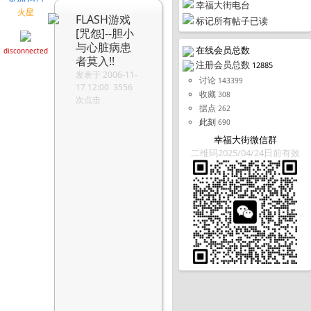
幸福大街电台
火星
FLASH游戏
标记所有帖子已读
[咒怨]--胆小
与心脏病患
在线会员总数
disconnected
者莫入!!
注册会员总数
12885
发表于 2006-11-
讨论
143399
17 12:00 3556
收藏
308
次点击
据点
262
此刻
690
幸福大街微信群
二维码2025/04/24日前有效