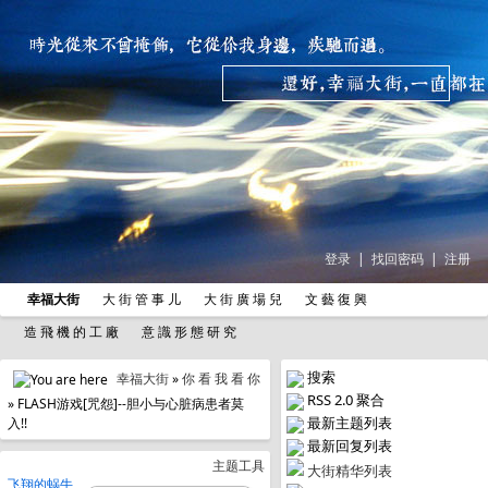
登录
|
找回密码
|
注册
幸福大街
大 街 管 事 儿
大 街 廣 場 兒
文 藝 復 興
造 飛 機 的 工 廠
意 識 形 態 研 究
搜索
幸福大街
»
你 看 我 看 你
RSS 2.0 聚合
» FLASH游戏[咒怨]--胆小与心脏病患者莫
最新主题列表
入!!
最新回复列表
主题工具
大街精华列表
飞翔的蜗牛