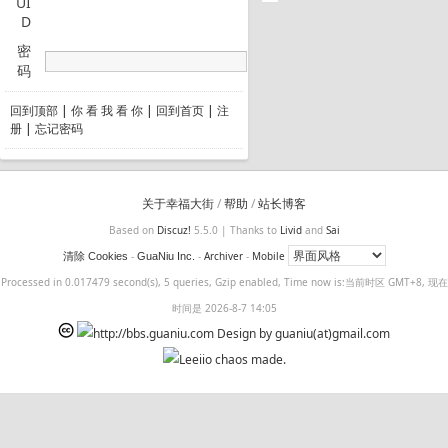
UI
D
密
码
回到顶部
|
你 看 我 看 你
|
回到首页
|
注
册
|
忘记密码
关于幸福大街
/
帮助
/
站长博客
Based on
Discuz!
5.5.0 | Thanks to
Livid
and
Sai
-
-
Archiver
-
Mobile
清除 Cookies
GuaNiu Inc.
Processed in 0.017479 second(s), 5 queries, Gzip enabled, Time now is:当前时区 GMT+8, 现在
时间是 2026-8-7 14:05