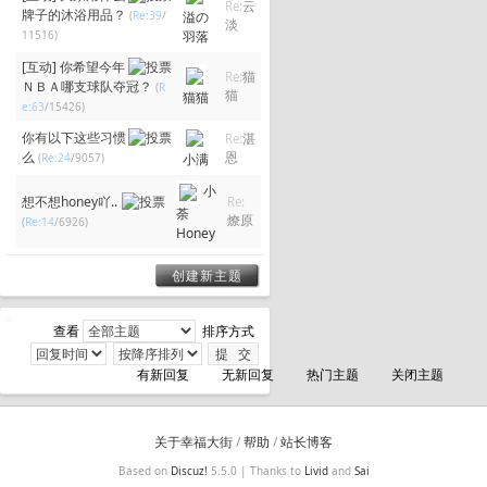
Re:
云
牌子的沐浴用品？
(
Re:39
/
溢の
淡
11516)
羽落
[互动]
你希望今年
Re:
猫
ＮＢＡ哪支球队夺冠？
(
R
猫
猫猫
e:63
/15426)
你有以下这些习惯
Re:
湛
么
恩
(
Re:24
/9057)
小满
小
想不想honey吖..
Re:
荼
燎原
(
Re:14
/6926)
Honey
创建新主题
查看
排序方式
有新回复
无新回复
热门主题
关闭主题
关于幸福大街
/
帮助
/
站长博客
Based on
Discuz!
5.5.0 | Thanks to
Livid
and
Sai