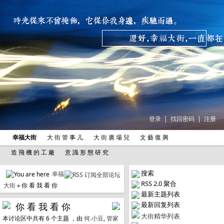
登录
|
找回密码
|
注册
幸福大街
大 街 管 事 儿
大 街 廣 場 兒
文 藝 復 興
造 飛 機 的 工 廠
意 識 形 態 研 究
搜索
幸福
RSS 2.0 聚合
大街
» 你 看 我 看 你
最新主题列表
最新回复列表
你 看 我 看 你
大街精华列表
本讨论区中共有 6 个主题 ，由
何.小豆
,
管家