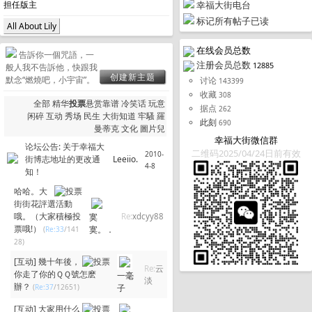
幸福大街电台
担任版主
标记所有帖子已读
All About Lily
在线会员总数
告訴你一個咒語，一
注册会员总数
12885
般人我不告訴他，快跟我
创建新主题
默念“燃燒吧，小宇宙”。
讨论
143399
收藏
308
全部
精华
投票
悬赏
靠谱
冷笑话
玩意
据点
262
闲碎
互动
秀场
民生
大街知道
牢騷
羅
此刻
690
曼蒂克
文化
圖片兒
幸福大街微信群
论坛公告:
关于幸福大
二维码2025/04/24日前有效
2010-
街博志地址的更改通
Leeiio.
4-8
知！
哈哈。大
街街花評選活動
哦。（大家積極投
寞
Re:
xdcyy88
票哦!）
寞。．
(
Re:33
/141
28)
[互动]
幾十年後，
Re:
云
你走了你的ＱＱ號怎麽
一毫
淡
辦？
(
Re:37
/12651)
子
[互动]
大家用什么